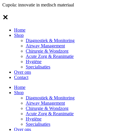
Ga
Cupola: innovatie in medisch materiaal
naar
de
✕
inhoud
Home
Shop
Diagnostiek & Monitoring
Airway Management
Chirurgie & Wondzorg
Acute Zorg & Reanimatie
Hygiëne
Specialisaties
Over ons
Contact
Home
Shop
Diagnostiek & Monitoring
Airway Management
Chirurgie & Wondzorg
Acute Zorg & Reanimatie
Hygiëne
Specialisaties
Over ons